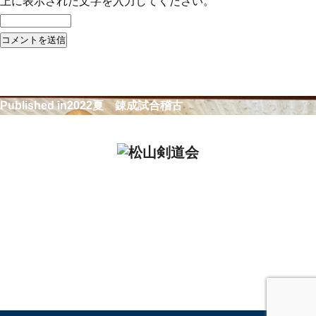
上に表示された文字を入力してください。
投稿ナビゲーション
Published in
2022夏 錬成試合稽古
松山剣道会事務局
担当：梶原 佑介
TEL：090-7784-9702