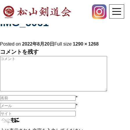
Previous Image
Next Image
IMG_5061
Posted on
2022年8月20日
Full size
1290 × 1268
コメントを残す
*
*