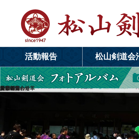
Next Image
XDOM4320
活動報告
松山剣道会
松山剣道会沿革
活動報告
入会募集
少年の部
お問い合わせ
閉じる