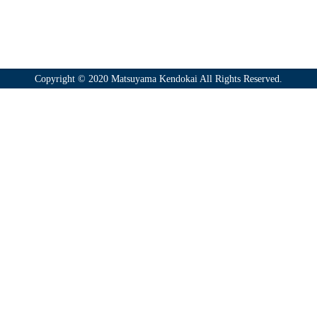
TEL：090-7784-9702
Copyright © 2020 Matsuyama Kendokai All Rights Reserved.